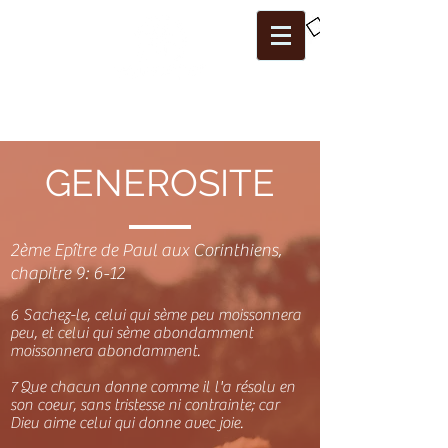
GENEROSITE
2ème Epître de Paul aux Corinthiens,
chapitre 9: 6-12
6 Sachez-le, celui qui sème peu moissonnera
peu, et celui qui sème abondamment
moissonnera abondamment.
7 Que chacun donne comme il l'a résolu en
son coeur, sans tristesse ni contrainte; car
Dieu aime celui qui donne avec joie.