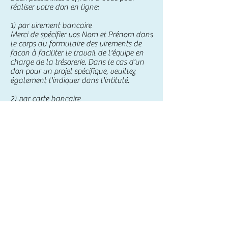
réaliser votre don en ligne:
1) par virement bancaire
Merci de spécifier vos Nom et Prénom dans
le corps du formulaire des virements de
facon à faciliter le travail de l'équipe en
charge de la trésorerie. Dans le cas d'un
don pour un projet spécifique, veuillez
également l'indiquer dans l'intitulé.
2) par carte bancaire
Notez que s
eule l'EPER est en capacité de
générer des recus fiscaux.
EPER
IBAN: FR76
1027 8030 3600 0202
3190
225
BIC: CMCIFR2A
MEEPER
IBAN: FR76
1027 8030 3600 0301
8534
579