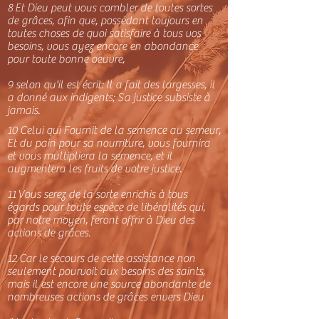
8 Et Dieu peut vous combler de toutes sortes
de grâces, afin que, possédant toujours en
toutes choses de quoi satisfaire à tous vos
besoins, vous ayez encore en abondance
pour toute bonne oeuvre,
9 selon qu'il est écrit: Il a fait des largesses, il
a donné aux indigents; Sa justice subsiste à
jamais.
10 Celui qui Fournit de la semence au semeur,
Et du pain pour sa nourriture, vous fournira
et vous multipliera la semence, et il
augmentera les fruits de votre justice.
11 Vous serez de la sorte enrichis à tous
égards pour toute espèce de libéralités qui,
par notre moyen, feront offrir à Dieu des
actions de grâces.
12 Car le secours de cette assistance non
seulement pourvoit aux besoins des saints,
mais il est encore une source abondante de
nombreuses actions de grâces envers Dieu