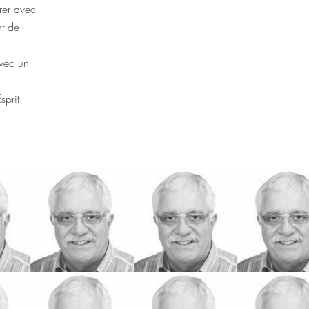
rer avec
nt de
avec un
sprit.