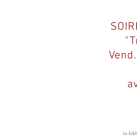
SOIR
"T
Vend.
a
La bib