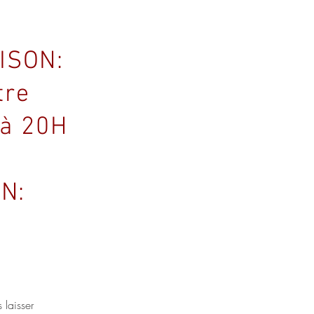
ISON:
tre
 à 20H
N:
 laisser